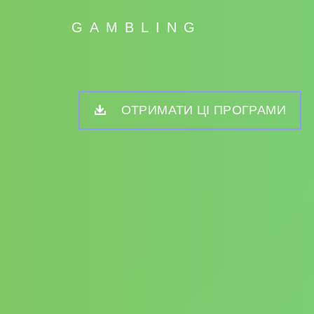
GAMBLING
ОТРИМАТИ ЦІ ПРОГРАМИ